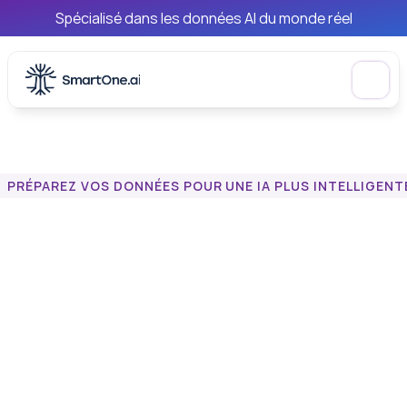
Spécialisé dans les données AI du monde réel
PRÉPAREZ VOS DONNÉES POUR UNE IA PLUS INTELLIGENT
Étiquetage
de
données
pour
l'IA
–
Solutions
d'annotation
de
haute
qualité,
de
bout
en
bout
Transformez
les
données
brutes
en
ensembles
de
données
prêts
pour
l'IA
sans
effort.
Nos
solutions
de
marquage
de
données
de
bout
en
bout
permettent
à
votre
équipe
de
gagner
du
temps
et
d'accélérer