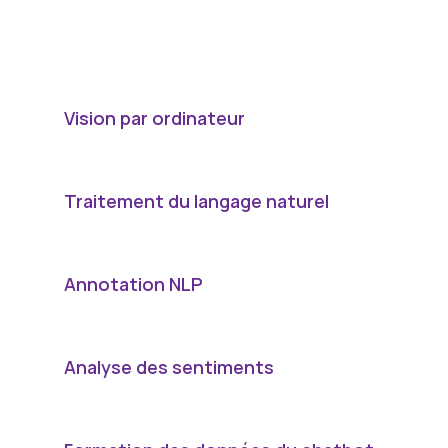
services
par
cas
d'utilisation
pour
vous
aider
à
trouver
rapidement
le
flux
de
préparation
des
données
exact
dont
votre
modèle
a
besoin,
des
systèmes
de
vision
à
l'IA
conversationnelle.
Vision par ordinateur
Traitement du langage naturel
Annotation NLP
Analyse des sentiments