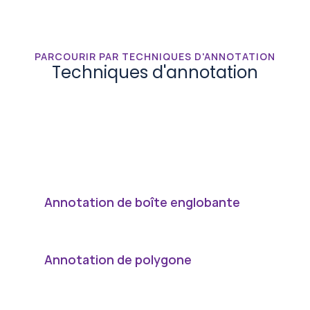
PARCOURIR PAR TECHNIQUES D'ANNOTATION
Techniques d'annotation
Nous
utilisons
des
méthodes
d'annotation
de
pointe
pour
transformer
des
données
brutes
en
ensembles
de
données
d'entraînement
de
haute
précision.
Nos
techniques
garantissent
précision,
cohérence
et
évolutivité
même
pour
les
modèles
d'IA
les
plus
complexes.
Annotation de boîte englobante
Annotation de polygone