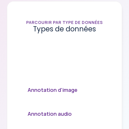
PARCOURIR PAR TYPE DE DONNÉES
Types de données
Différents
types
de
données
nécessitent
différentes
expertises.
Nous
proposons
des
services
d'annotation
spécialisés
pour
les
données
d'image,
de
texte,
d'audio,
de
vidéo
et
3D
afin
de
garantir
que
vos
modèles
apprennent
à
partir
des
entrées
de
la
plus
haute
qualité.
Annotation d'image
Annotation audio