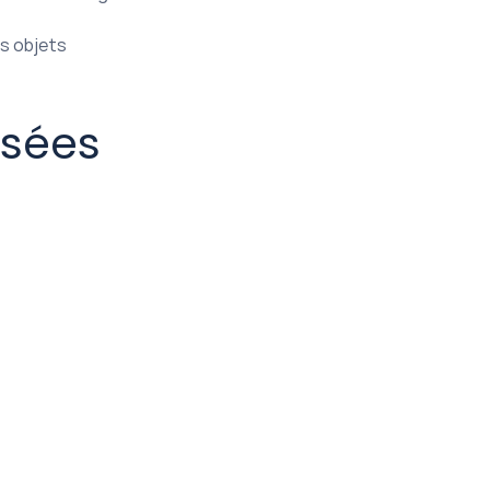
es objets
sées
otations de cuboïdes 3D ?
s annotations cuboïdales 3D ?