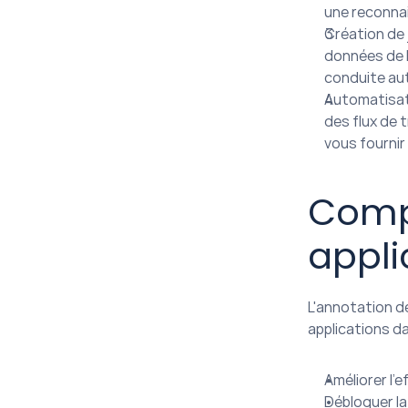
une reconnai
Création de 
données de h
conduite auto
Automatisat
des flux de 
vous fournir 
Compr
appli
L'annotation d
applications da
Améliorer l'
Débloquer la