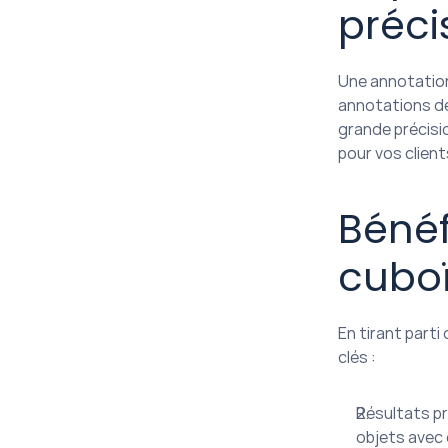
préci
Une annotation
annotations de
grande précisio
pour vos client
Bénéf
cubo
En tirant part
clés :
Résultats pr
objets avec 