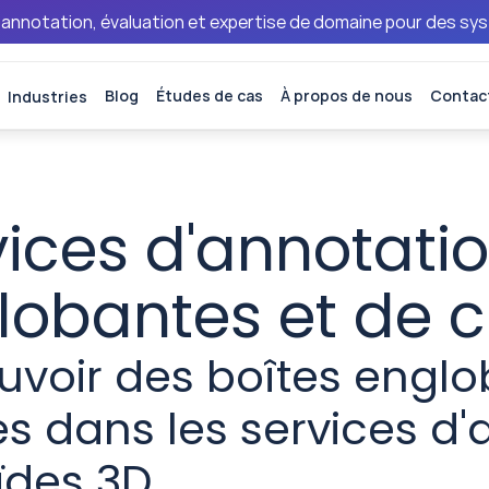
 annotation, évaluation et expertise de domaine pour des sy
Industries
Blog
Études de cas
À propos de nous
Contac
ices d'annotatio
lobantes et de 
uvoir des boîtes englo
s dans les services d'
ïdes 3D