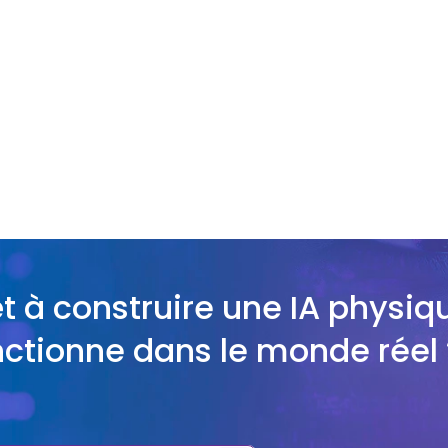
sont les avantages des services d'annotati
sont les défis rencontrés dans le processu
types de boîtes englobantes et de cadres ex
t à construire une IA physiqu
nctionne dans le monde réel 