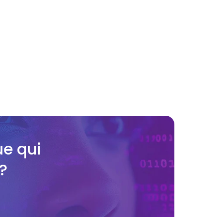
on de cuboïdes 3D ?
s d'annotation des cuboïdes 
iste-t-il ?
e qui 
?