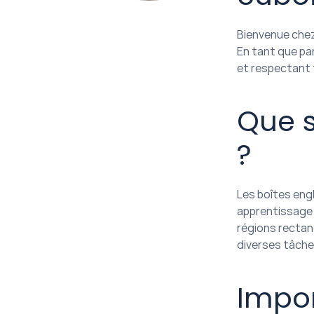
Bienvenue chez
En tant que pa
et respectant 
Que s
?
Les boîtes engl
apprentissage 
régions rectan
diverses tâches,
Impor