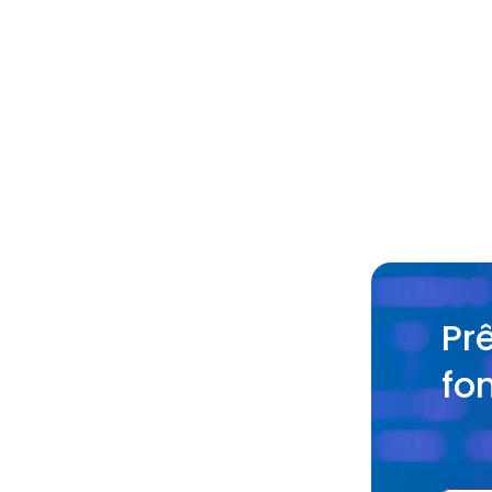
Quels 
Quels 
3D ?
Quels 
Prê
fo