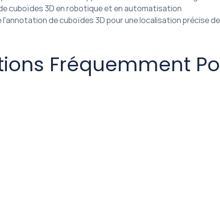
de cuboïdes 3D en robotique et en automatisation
de l'annotation de cuboïdes 3D pour une localisation précise d
tions Fréquemment Po
t les entreprises réalisent-elles des ann
 sont les avantages de l'externalisation de