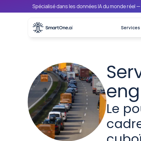
Spécialisé dans les données IA du monde réel —
Services
Serv
eng
Le po
cadre
cubo