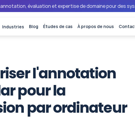
 annotation, évaluation et expertise de domaine pour des sy
Industries
Blog
Études de cas
À propos de nous
Contac
ser l'annotation 
r pour la 
ion par ordinateur 