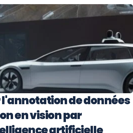
l'annotation de données 
on en vision par 
elligence artificielle